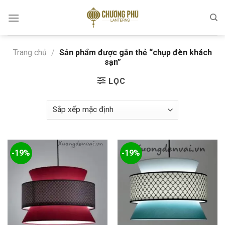
Skip
to
content
Trang chủ
/
Sản phẩm được gắn thẻ “chụp đèn khách
sạn”
LỌC
-19%
-19%