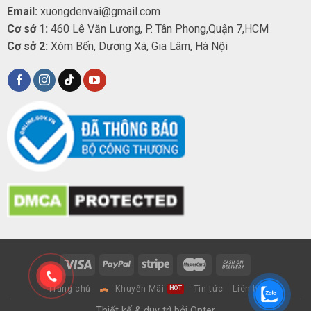
Email:
xuongdenvai@gmail.com
Cơ sở 1:
460 Lê Văn Lương, P. Tân Phong,Quận 7,HCM
Cơ sở 2:
Xóm Bến, Dương Xá, Gia Lâm, Hà Nội
Trang chủ
Khuyến Mãi
Tin tức
Liên hệ
Thiết kế & duy trì bởi Onter