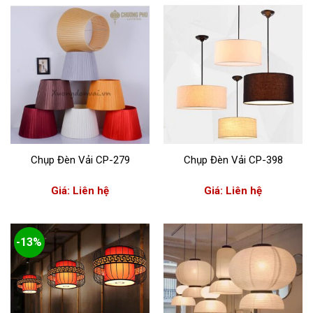
550,000
Chụp Đèn Vải CP-279
Chụp Đèn Vải CP-398
Giá: Liên hệ
Giá: Liên hệ
-13%