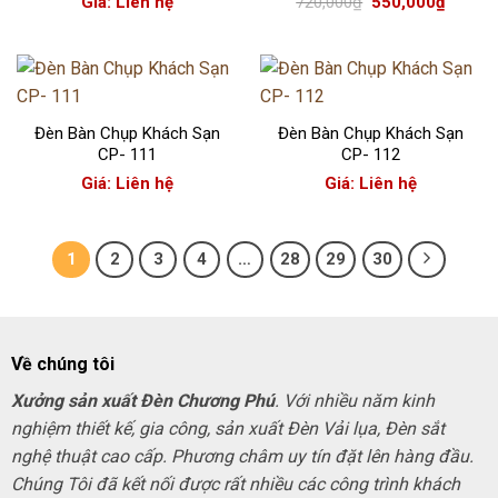
Giá
Giá
Giá: Liên hệ
720,000
₫
550,000
₫
gốc
hiện
là:
tại
720,000₫.
là:
550,000
Đèn Bàn Chụp Khách Sạn
Đèn Bàn Chụp Khách Sạn
CP- 111
CP- 112
Giá: Liên hệ
Giá: Liên hệ
1
2
3
4
…
28
29
30
Về chúng tôi
Xưởng sản xuất Đèn Chương Phú
. Với nhiều năm kinh
nghiệm thiết kế, gia công, sản xuất Đèn Vải lụa, Đèn sắt
nghệ thuật cao cấp. Phương châm uy tín đặt lên hàng đầu.
Chúng Tôi đã kết nối được rất nhiều các công trình khách