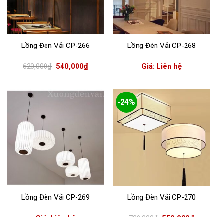
Lồng Đèn Vải CP-266
Lồng Đèn Vải CP-268
Giá
Giá
620,000
₫
540,000
₫
Giá: Liên hệ
gốc
hiện
là:
tại
620,000₫.
là:
540,000₫.
-24%
Lồng Đèn Vải CP-269
Lồng Đèn Vải CP-270