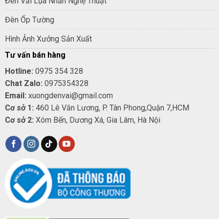
Đèn Vải Lụa Nhăn Nghệ Thuật
Đèn Ốp Tường
Hình Ảnh Xưởng Sản Xuất
Tư vấn bán hàng
Hotline:
0975 354 328
Chat Zalo:
0975354328
Email:
xuongdenvai@gmail.com
Cơ sở 1:
460 Lê Văn Lương, P. Tân Phong,Quận 7,HCM
Cơ sở 2:
Xóm Bến, Dương Xá, Gia Lâm, Hà Nội