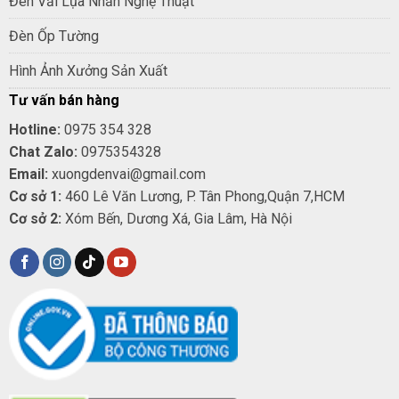
Đèn Vải Lụa Nhăn Nghệ Thuật
Đèn Ốp Tường
Hình Ảnh Xưởng Sản Xuất
Tư vấn bán hàng
Hotline:
0975 354 328
Chat Zalo:
0975354328
Email:
xuongdenvai@gmail.com
Cơ sở 1:
460 Lê Văn Lương, P. Tân Phong,Quận 7,HCM
Cơ sở 2:
Xóm Bến, Dương Xá, Gia Lâm, Hà Nội