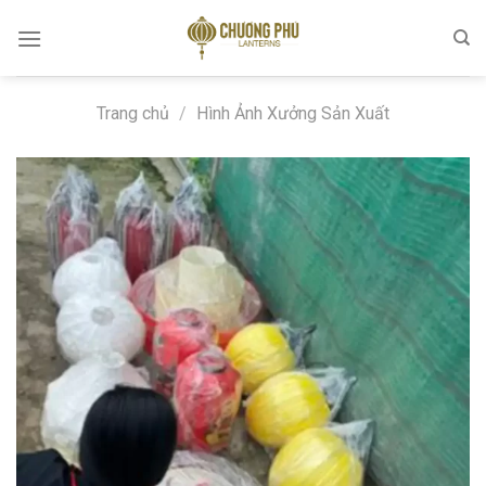
Skip
to
content
Trang chủ
/
Hình Ảnh Xưởng Sản Xuất