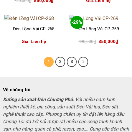
Giá
Giá
720,000
₫
550,000
₫
Giá: Liên hệ
gốc
hiện
là:
tại
720,000₫.
là:
550,000₫.
-29%
Đèn Lồng Vải CP-268
Đèn Lồng Vải CP-269
Giá
Giá
Giá: Liên hệ
490,000
₫
350,000
₫
gốc
hiện
là:
tại
490,000₫.
là:
350,000
1
2
3
Về chúng tôi
Xưởng sản xuất Đèn Chương Phú
. Với nhiều năm kinh
nghiệm thiết kế, gia công, sản xuất Đèn Vải lụa, Đèn sắt
nghệ thuật cao cấp. Phương châm uy tín đặt lên hàng đầu.
Chúng Tôi đã kết nối được rất nhiều các công trình khách
sạn, nhà hàng, quán cà phê, resort, spa.... Cung cấp đèn định