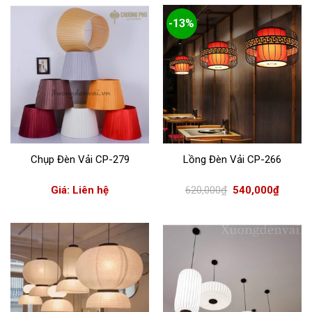
550,000
-13%
Chụp Đèn Vải CP-279
Lồng Đèn Vải CP-266
Giá
Giá
Giá: Liên hệ
620,000
₫
540,000
₫
gốc
hiện
là:
tại
620,000₫.
là:
540,000