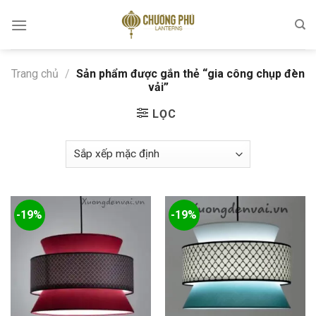
Skip
to
content
Trang chủ
/
Sản phẩm được gắn thẻ “gia công chụp đèn
vải”
LỌC
-19%
-19%