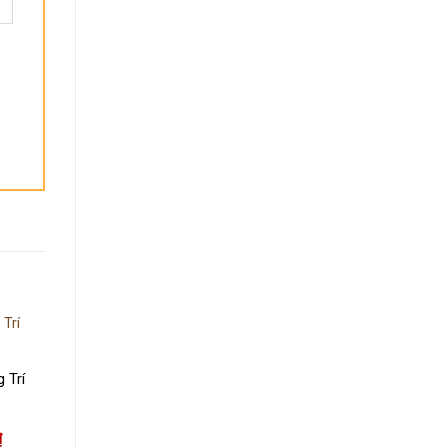
-37%
 Trí
Giá
₫
+