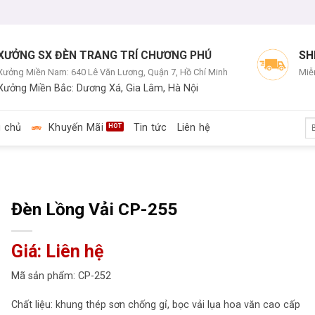
XƯỞNG SX ĐÈN TRANG TRÍ CHƯƠNG PHÚ
SH
Xưởng Miền Nam: 640 Lê Văn Lương, Quận 7, Hồ Chí Minh
Miễn
Xưởng Miền Bắc: Dương Xá, Gia Lâm, Hà Nội
Tì
g chủ
Khuyến Mãi
Tin tức
Liên hệ
ki
Đèn Lồng Vải CP-255
Giá: Liên hệ
Mã sản phẩm: CP-252
Chất liệu: khung thép sơn chống gỉ, bọc vải lụa hoa văn cao cấp