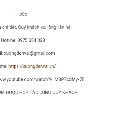
——— o0o ——–
 chi tiết, Quý khách vui lòng liên hệ:
Hotline: 0975 354 328
il: xuongdenvai@gmail.com
ite:
https://xuongdenvai.vn/
/www.youtube.com/watch?v=MBP7cSMy-7E
ỚM ĐƯỢC HỢP TÁC CÙNG QUÝ KHÁCH!