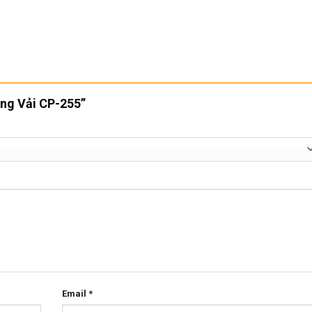
ồng Vải CP-255”
Email
*