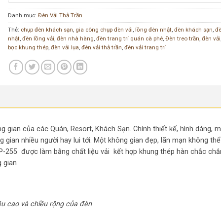
Danh mục:
Đèn Vải Thả Trần
Thẻ:
chụp đèn khách sạn
,
gia công chụp đèn vải
,
lồng đèn nhật
,
đèn khách sạn
,
đè
nhật
,
đèn lồng vải
,
đèn nhà hàng
,
đèn trang trí quán cà phê
,
Đèn treo trần
,
đèn vải
bọc khung thép
,
đèn vải lụa
,
đèn vải thả trần
,
đèn vải trang trí
g gian của các Quán, Resort, Khách Sạn. Chính thiết kế, hình dáng, 
 gian nhiều người hay lui tới. Một không gian đẹp, lãn mạn không thể
-255 được làm bằng chất liệu vải kết hợp khung thép hàn chắc chắn
 gian
ều cao và chiều rộng của đèn