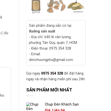
hệ
Sản phẩm đang sẵn có tại
Xưởng sản xuất
 ( Ưu
- Địa chỉ: 640 lê văn lương,
phường Tân Quy, quận 7, HCM
- Điện thoại: 0975 354 328
- Email:
denchuongphu@gmail.com
Gọi ngay
0975 354 328
để đặt hàng
ngay và nhận hàng miễn phí sau 24h.
SẢN PHẨM MỚI NHẤT
cho
Chụp Đèn Khách Sạn
Giá: Liên hệ