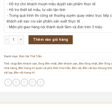
- Hỗ trợ cho khách mượn mẫu duyệt sản phẩm thực tế
- Hỗ trợ thiết kế mẫu, tư vấn tận tình
- Trong quá trình thi công sẽ thường xuyên quay video trực tiếp 
khách sát sao coi sản phẩm sản xuất thực tế
- Miễn phí giao hàng nội thành dưới 5km và đơn trên 3 triệu
Đèn Lồng Vải CNC 248 số lượng
Thêm vào giỏ hàng
Danh mục:
Đèn Vải Thả Trần
Thẻ:
chụp đèn khách sạn
,
lồng đèn nhật
,
đèn khách sạn
,
đèn lồng nhật
,
đèn lồng 
nhà hàng
,
đèn trang trí quán cà phê
,
Đèn treo trần
,
đèn vải
,
đèn vải bọc khung thé
vải lụa
,
đèn vải trang trí