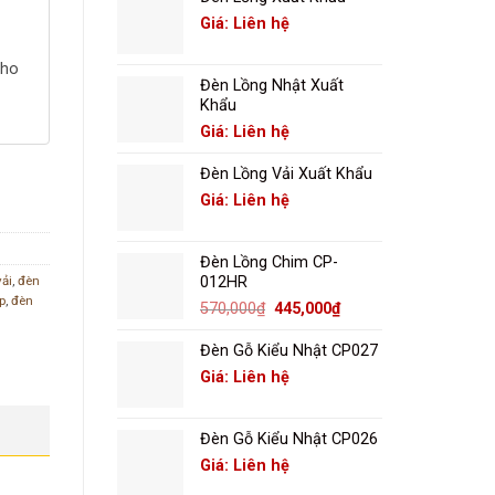
Giá: Liên hệ
cho
Đèn Lồng Nhật Xuất
Khẩu
Giá: Liên hệ
Đèn Lồng Vải Xuất Khẩu
Giá: Liên hệ
Đèn Lồng Chim CP-
012HR
vải
,
đèn
p
,
đèn
Giá
Giá
570,000
₫
445,000
₫
gốc
hiện
là:
tại
Đèn Gỗ Kiểu Nhật CP027
570,000₫.
là:
Giá: Liên hệ
445,000₫.
Đèn Gỗ Kiểu Nhật CP026
Giá: Liên hệ