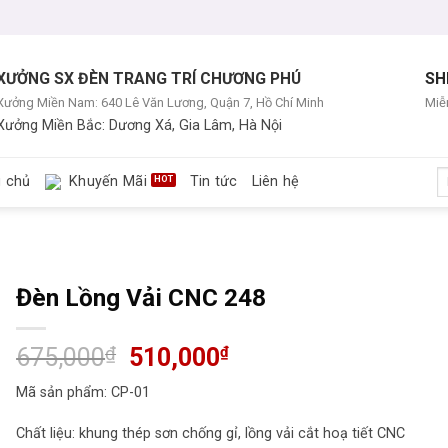
XƯỞNG SX ĐÈN TRANG TRÍ CHƯƠNG PHÚ
SH
Xưởng Miền Nam: 640 Lê Văn Lương, Quận 7, Hồ Chí Minh
Miễn
Xưởng Miền Bắc: Dương Xá, Gia Lâm, Hà Nội
T
g chủ
Khuyến Mãi
Tin tức
Liên hệ
ki
Đèn Lồng Vải CNC 248
Giá
Giá
675,000
₫
510,000
₫
gốc
hiện
Mã sản phẩm: CP-01
là:
tại
675,000₫.
là:
Chất liệu: khung thép sơn chống gỉ, lồng vải cắt hoạ tiết CNC
510,000₫.