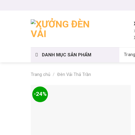
Skip
to
content
DANH MỤC SẢN PHẨM
Tran
Trang chủ
/
Đèn Vải Thả Trần
-24%