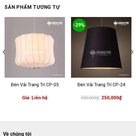
SẢN PHẨM TƯƠNG TỰ
-29%
Đèn Vải Trang Trí CP-05
Đèn Vải Trang Trí CP-24
Giá
Giá
Giá: Liên hệ
350,000
₫
250,000
₫
gốc
hiện
là:
tại
350,000₫.
là:
250,000
Về chúng tôi