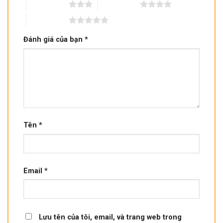
3 trên 5 sao
4 trên 5 sao
5 trên 5 sao
Đánh giá của bạn
*
Tên
*
Email
*
Lưu tên của tôi, email, và trang web trong