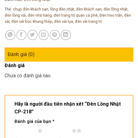
Thẻ:
chụp đèn khách sạn
,
lồng đèn nhật
,
đèn khách sạn
,
đèn lồng nhật
,
đèn lồng vải
,
đèn nhà hàng
,
đèn trang trí quán cà phê
,
Đèn treo trần
,
đèn
vải
,
đèn vải bọc khung thép
,
đèn vải lụa
,
đèn vải trang trí
Đánh giá (0)
Đánh giá
Chưa có đánh giá nào.
Hãy là người đầu tiên nhận xét “Đèn Lồng Nhật
CP-218”
Đánh giá của bạn
*
1 trên 5 sao
2 trên 5 sao