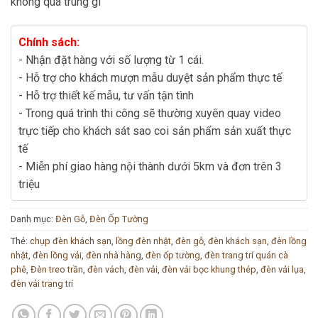
không qua trung gi
Chính sách:
- Nhận đặt hàng với số lượng từ 1 cái.
- Hỗ trợ cho khách mượn mẫu duyệt sản phẩm thực tế
- Hỗ trợ thiết kế mẫu, tư vấn tận tình
- Trong quá trình thi công sẽ thường xuyên quay video
trực tiếp cho khách sát sao coi sản phẩm sản xuất thực
tế
- Miễn phí giao hàng nội thành dưới 5km và đơn trên 3
triệu
Danh mục:
Đèn Gỗ
,
Đèn Ốp Tường
Thẻ:
chụp đèn khách sạn
,
lồng đèn nhật
,
đèn gỗ
,
đèn khách sạn
,
đèn lồng
nhật
,
đèn lồng vải
,
đèn nhà hàng
,
đèn ốp tường
,
đèn trang trí quán cà
phê
,
Đèn treo trần
,
đèn vách
,
đèn vải
,
đèn vải bọc khung thép
,
đèn vải lụa
,
đèn vải trang trí