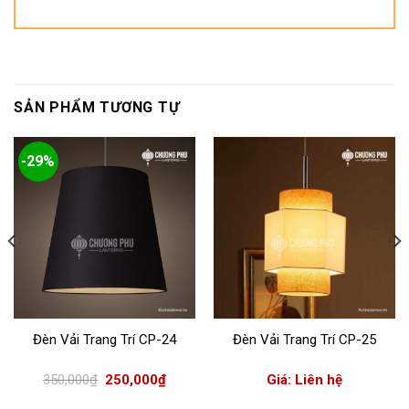
SẢN PHẨM TƯƠNG TỰ
-29%
Đèn Vải Trang Trí CP-24
Đèn Vải Trang Trí CP-25
Giá
Giá
350,000
₫
250,000
₫
Giá: Liên hệ
gốc
hiện
là:
tại