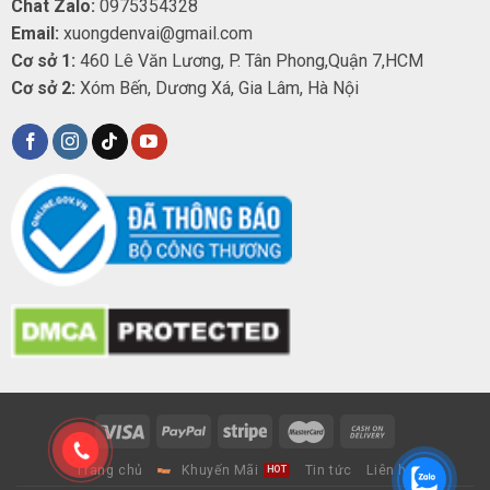
Chat Zalo:
0975354328
Email:
xuongdenvai@gmail.com
Cơ sở 1:
460 Lê Văn Lương, P. Tân Phong,Quận 7,HCM
Cơ sở 2:
Xóm Bến, Dương Xá, Gia Lâm, Hà Nội
Trang chủ
Khuyến Mãi
Tin tức
Liên hệ