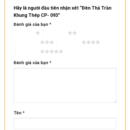
Hãy là người đầu tiên nhận xét “Đèn Thả Trần
Khung Thép CP- 093”
Đánh giá của bạn
*
1 trên 5 sao
2 trên 5 sao
3 trên 5 sao
4 trên 5 sao
5 trên 5 sao
Đánh giá của bạn
*
Tên
*