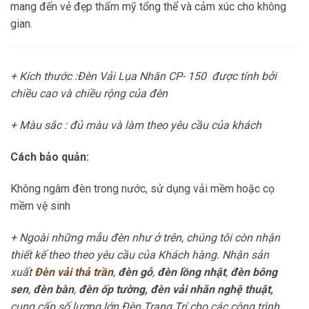
mang đến vẻ đẹp thẩm mỹ tổng thể và cảm xúc cho không
gian.
+ Kích thước :Đèn Vải Lụa Nhăn CP- 150
được tính bởi
chiều cao và chiều rộng của đèn
+ Màu sắc : đủ màu và làm theo yêu cầu của khách
Cách bảo quản:
Không ngâm đèn trong nước, sử dụng vải mềm hoặc cọ
mềm vệ sinh
+ Ngoài những mẫu đèn như ở trên, chúng tôi còn nhận
thiết kế theo theo yêu cầu của Khách hàng. Nhận sản
xuất
Đèn vải thả trần
,
đèn gỗ
,
đèn lồng nhật
,
đèn bông
sen
,
đèn bàn
,
đèn ốp tường, đèn vải nhăn nghệ thuật,
cung cấp số lượng lớn Đèn Trang Trí cho các công trình