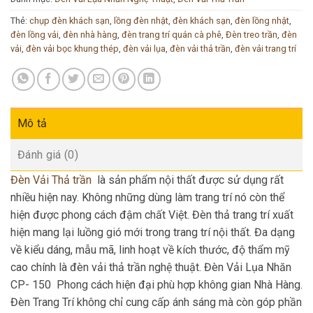
Thẻ:
chụp đèn khách sạn
,
lồng đèn nhật
,
đèn khách sạn
,
đèn lồng nhật
,
đèn lồng vải
,
đèn nhà hàng
,
đèn trang trí quán cà phê
,
Đèn treo trần
,
đèn
vải
,
đèn vải bọc khung thép
,
đèn vải lụa
,
đèn vải thả trần
,
đèn vải trang trí
Mô tả
Đánh giá (0)
Đèn Vải Thả trần
là sản phẩm nội thất được sử dụng rất
nhiều hiện nay. Không những dùng làm trang trí nó còn thể
hiện được phong cách đậm chất Việt. Đèn thả trang trí xuất
hiện mang lại luồng gió mới trong trang trí nội thất. Đa dạng
về kiểu dáng, mẫu mã, linh hoạt về kích thước, độ thẩm mỹ
cao chính là đèn vải thả trần nghệ thuật. Đèn Vải Lụa Nhăn
CP- 150 Phong cách hiện đại phù hợp không gian Nhà Hàng.
Đèn Trang Trí không chỉ cung cấp ánh sáng mà còn góp phần