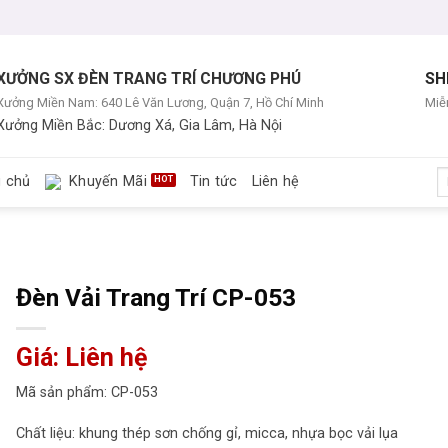
XƯỞNG SX ĐÈN TRANG TRÍ CHƯƠNG PHÚ
SH
Xưởng Miền Nam: 640 Lê Văn Lương, Quận 7, Hồ Chí Minh
Miễn
Xưởng Miền Bắc: Dương Xá, Gia Lâm, Hà Nội
T
g chủ
Khuyến Mãi
Tin tức
Liên hệ
ki
Đèn Vải Trang Trí CP-053
Giá: Liên hệ
Mã sản phẩm: CP-053
Chất liệu: khung thép sơn chống gỉ, micca, nhựa bọc vải lụa