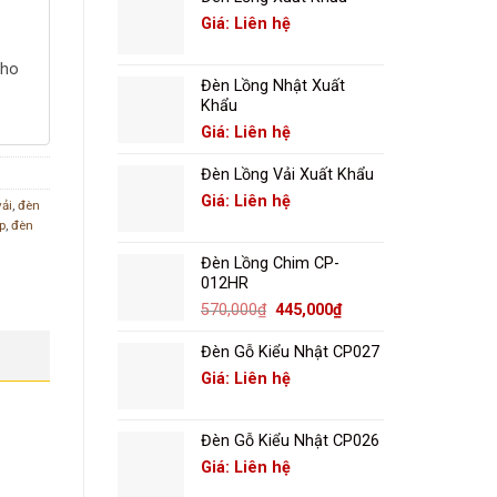
Giá: Liên hệ
cho
Đèn Lồng Nhật Xuất
Khẩu
Giá: Liên hệ
Đèn Lồng Vải Xuất Khẩu
Giá: Liên hệ
vải
,
đèn
p
,
đèn
Đèn Lồng Chim CP-
012HR
Giá
Giá
570,000
₫
445,000
₫
gốc
hiện
là:
tại
Đèn Gỗ Kiểu Nhật CP027
570,000₫.
là:
Giá: Liên hệ
445,000₫.
Đèn Gỗ Kiểu Nhật CP026
Giá: Liên hệ