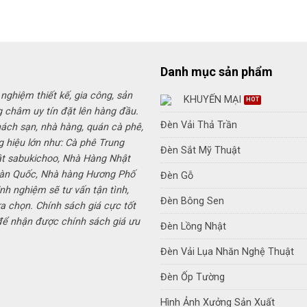
là:
680,000
Danh mục sản phẩm
 nghiệm thiết kế, gia công, sản
KHUYẾN MẠI
g châm uy tín đặt lên hàng đầu.
Đèn Vải Thả Trần
hách sạn, nhà hàng, quán cà phê,
g hiệu lớn như: Cà phê Trung
Đèn Sắt Mỹ Thuật
ật sabukichoo, Nhà Hàng Nhật
Hàn Quốc, Nhà hàng Hương Phố
Đèn Gỗ
inh nghiệm sẽ tư vấn tận tình,
Đèn Bông Sen
a chọn. Chính sách giá cực tốt
 để nhận được chính sách giá ưu
Đèn Lồng Nhật
Đèn Vải Lụa Nhăn Nghệ Thuật
Đèn Ốp Tường
Hình Ảnh Xưởng Sản Xuất