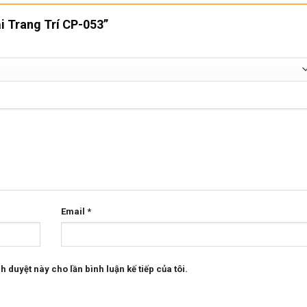
ải Trang Trí CP-053”
Email
*
h duyệt này cho lần bình luận kế tiếp của tôi.