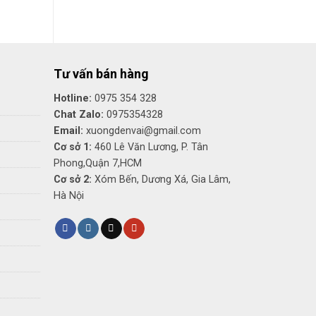
tại
là:
tại
₫.
là:
350,000₫.
là:
450,000₫.
250,000₫.
Tư vấn bán hàng
Hotline:
0975 354 328
Chat Zalo:
0975354328
Email:
xuongdenvai@gmail.com
Cơ sở 1:
460 Lê Văn Lương, P. Tân
Phong,Quận 7,HCM
Cơ sở 2:
Xóm Bến, Dương Xá, Gia Lâm,
Hà Nội