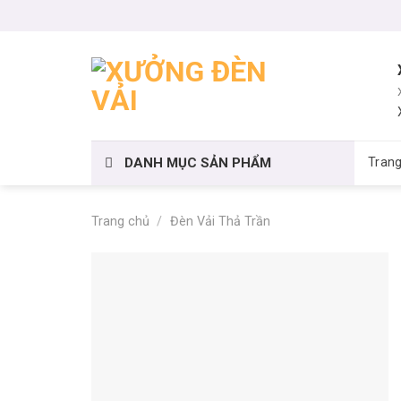
Skip
to
content
DANH MỤC SẢN PHẨM
Tran
Trang chủ
/
Đèn Vải Thả Trần