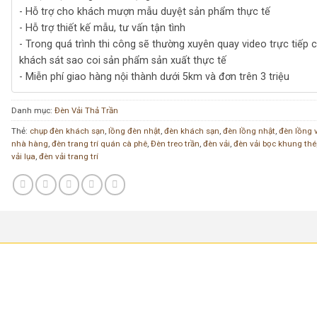
- Hỗ trợ cho khách mượn mẫu duyệt sản phẩm thực tế
- Hỗ trợ thiết kế mẫu, tư vấn tận tình
- Trong quá trình thi công sẽ thường xuyên quay video trực tiếp 
khách sát sao coi sản phẩm sản xuất thực tế
- Miễn phí giao hàng nội thành dưới 5km và đơn trên 3 triệu
Danh mục:
Đèn Vải Thả Trần
Thẻ:
chụp đèn khách sạn
,
lồng đèn nhật
,
đèn khách sạn
,
đèn lồng nhật
,
đèn lồng 
nhà hàng
,
đèn trang trí quán cà phê
,
Đèn treo trần
,
đèn vải
,
đèn vải bọc khung thé
vải lụa
,
đèn vải trang trí