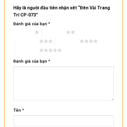
Hãy là người đầu tiên nhận xét “Đèn Vải Trang
Trí CP-073”
Đánh giá của bạn
*
1 trên 5 sao
2 trên 5 sao
3 trên 5 sao
4 trên 5 sao
5 trên 5 sao
Đánh giá của bạn
*
Tên
*