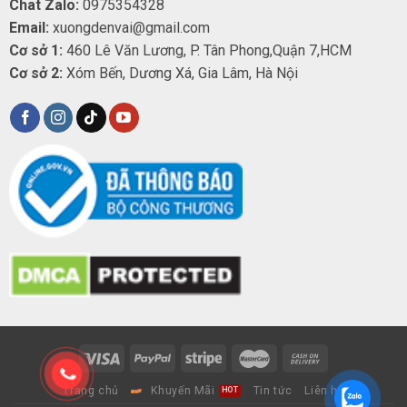
Chat Zalo:
0975354328
Email:
xuongdenvai@gmail.com
Cơ sở 1:
460 Lê Văn Lương, P. Tân Phong,Quận 7,HCM
Cơ sở 2:
Xóm Bến, Dương Xá, Gia Lâm, Hà Nội
Trang chủ
Khuyến Mãi
Tin tức
Liên hệ