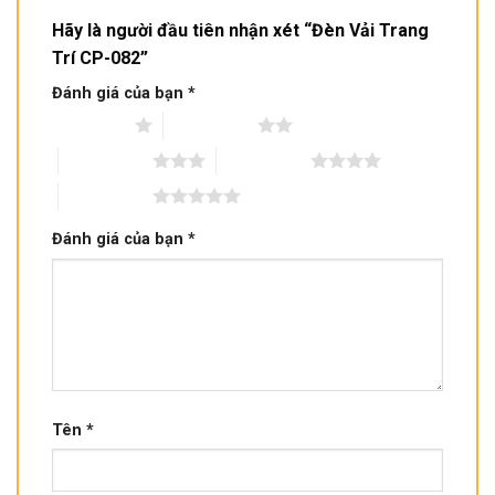
Hãy là người đầu tiên nhận xét “Đèn Vải Trang
Trí CP-082”
Đánh giá của bạn
*
1 trên 5 sao
2 trên 5 sao
3 trên 5 sao
4 trên 5 sao
5 trên 5 sao
Đánh giá của bạn
*
Tên
*