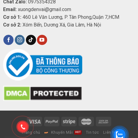
Chat Zalo:
0975354328
Email:
xuongdenvai@gmail.com
Cơ sở 1:
460 Lê Văn Lương, P. Tân Phong,Quận 7,HCM
Cơ sở 2:
Xóm Bến, Dương Xá, Gia Lâm, Hà Nội
Trang chủ
Khuyến Mãi
Tin tức
Liên hệ