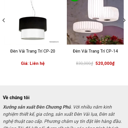
Đèn Vải Trang Trí CP-20
Đèn Vải Trang Trí CP-14
Giá
Giá
Giá: Liên hệ
830,000
₫
520,000
₫
gốc
hiện
là:
tại
830,000₫.
là:
520,000
Về chúng tôi
Xưởng sản xuất Đèn Chương Phú
. Với nhiều năm kinh
nghiệm thiết kế, gia công, sản xuất Đèn Vải lụa, Đèn sắt
nghệ thuật cao cấp. Phương châm uy tín đặt lên hàng đầu.