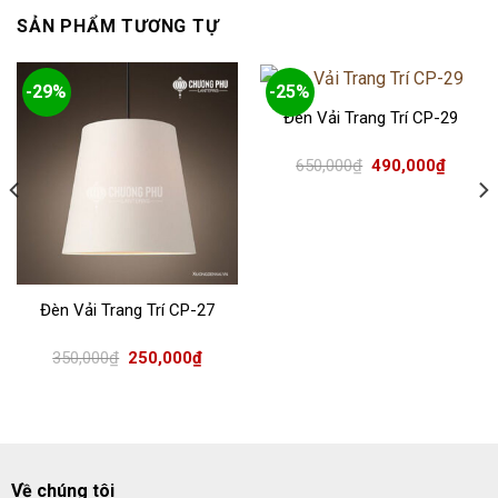
SẢN PHẨM TƯƠNG TỰ
-29%
-25%
Đèn Vải Trang Trí CP-29
Giá
Giá
650,000
₫
490,000
₫
gốc
hiện
là:
tại
650,000₫.
là:
490,000
Đèn Vải Trang Trí CP-27
Giá
Giá
350,000
₫
250,000
₫
gốc
hiện
là:
tại
350,000₫.
là:
250,000₫.
Về chúng tôi