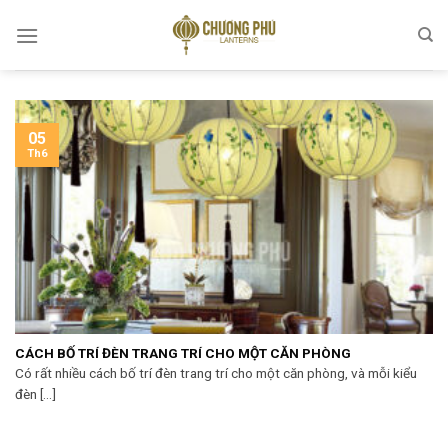
Skip
to
content
05
Th6
CÁCH BỐ TRÍ ĐÈN TRANG TRÍ CHO MỘT CĂN PHÒNG
Có rất nhiều cách bố trí đèn trang trí cho một căn phòng, và mỗi kiểu
đèn [...]