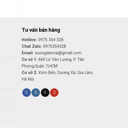
tại
₫.
là:
410,000₫.
Tư vấn bán hàng
Hotline:
0975 354 328
Chat Zalo:
0975354328
Email:
xuongdenvai@gmail.com
Cơ sở 1:
460 Lê Văn Lương, P. Tân
Phong,Quận 7,HCM
Cơ sở 2:
Xóm Bến, Dương Xá, Gia Lâm,
Hà Nội