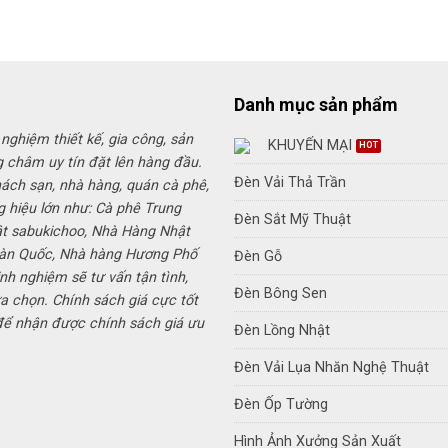
là:
550,000
Danh mục sản phẩm
 nghiệm thiết kế, gia công, sản
KHUYẾN MẠI
g châm uy tín đặt lên hàng đầu.
Đèn Vải Thả Trần
hách sạn, nhà hàng, quán cà phê,
g hiệu lớn như: Cà phê Trung
Đèn Sắt Mỹ Thuật
ật sabukichoo, Nhà Hàng Nhật
Hàn Quốc, Nhà hàng Hương Phố
Đèn Gỗ
inh nghiệm sẽ tư vấn tận tình,
Đèn Bông Sen
a chọn. Chính sách giá cực tốt
 để nhận được chính sách giá ưu
Đèn Lồng Nhật
Đèn Vải Lụa Nhăn Nghệ Thuật
Đèn Ốp Tường
Hình Ảnh Xưởng Sản Xuất