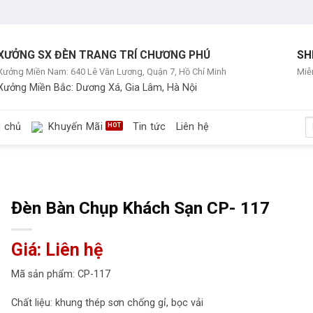
XƯỞNG SX ĐÈN TRANG TRÍ CHƯƠNG PHÚ
SH
Xưởng Miền Nam: 640 Lê Văn Lương, Quận 7, Hồ Chí Minh
Miễn
Xưởng Miền Bắc: Dương Xá, Gia Lâm, Hà Nội
T
g chủ
Khuyến Mãi
Tin tức
Liên hệ
ki
Đèn Bàn Chụp Khách Sạn CP- 117
Giá: Liên hệ
Mã sản phẩm: CP-117
Chất liệu: khung thép sơn chống gỉ, bọc vải