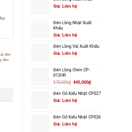
Giá: Liên hệ
cho
Đèn Lồng Nhật Xuất
Khẩu
Giá: Liên hệ
Đèn Lồng Vải Xuất Khẩu
Giá: Liên hệ
vải
,
đèn
p
,
đèn
Đèn Lồng Chim CP-
012HR
Giá
Giá
570,000
₫
445,000
₫
gốc
hiện
là:
tại
Đèn Gỗ Kiểu Nhật CP027
570,000₫.
là:
Giá: Liên hệ
445,000₫.
Đèn Gỗ Kiểu Nhật CP026
Giá: Liên hệ