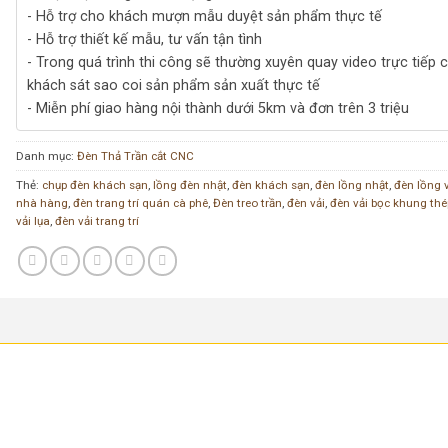
- Hỗ trợ cho khách mượn mẫu duyệt sản phẩm thực tế
- Hỗ trợ thiết kế mẫu, tư vấn tận tình
- Trong quá trình thi công sẽ thường xuyên quay video trực tiếp 
khách sát sao coi sản phẩm sản xuất thực tế
- Miễn phí giao hàng nội thành dưới 5km và đơn trên 3 triệu
Danh mục:
Đèn Thả Trần cắt CNC
Thẻ:
chụp đèn khách sạn
,
lồng đèn nhật
,
đèn khách sạn
,
đèn lồng nhật
,
đèn lồng 
nhà hàng
,
đèn trang trí quán cà phê
,
Đèn treo trần
,
đèn vải
,
đèn vải bọc khung thé
vải lụa
,
đèn vải trang trí