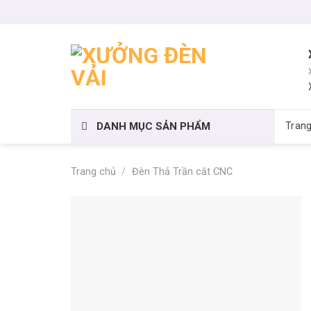
Skip
to
content
DANH MỤC SẢN PHẨM
Tran
Trang chủ
/
Đèn Thả Trần cắt CNC