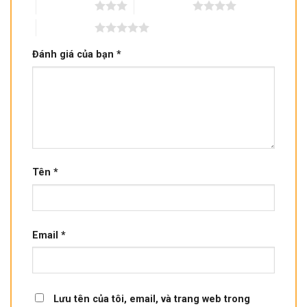
3 trên 5 sao
4 trên 5 sao
5 trên 5 sao
Đánh giá của bạn
*
Tên
*
Email
*
Lưu tên của tôi, email, và trang web trong