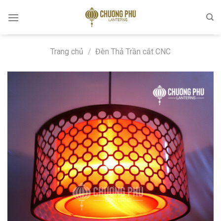
Skip
to
content
Trang chủ
/
Đèn Thả Trần cắt CNC