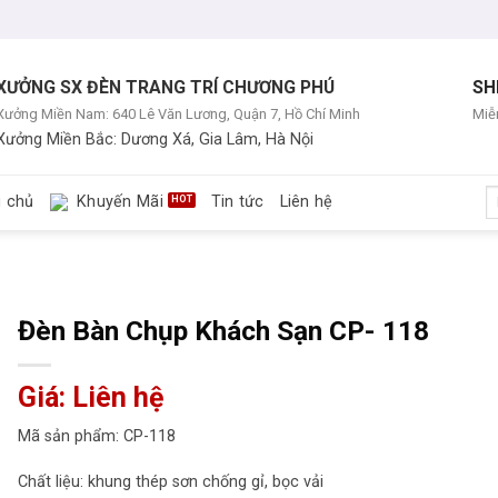
XƯỞNG SX ĐÈN TRANG TRÍ CHƯƠNG PHÚ
SH
Xưởng Miền Nam: 640 Lê Văn Lương, Quận 7, Hồ Chí Minh
Miễn
Xưởng Miền Bắc: Dương Xá, Gia Lâm, Hà Nội
T
g chủ
Khuyến Mãi
Tin tức
Liên hệ
ki
Đèn Bàn Chụp Khách Sạn CP- 118
Giá: Liên hệ
Mã sản phẩm: CP-118
Chất liệu: khung thép sơn chống gỉ, bọc vải