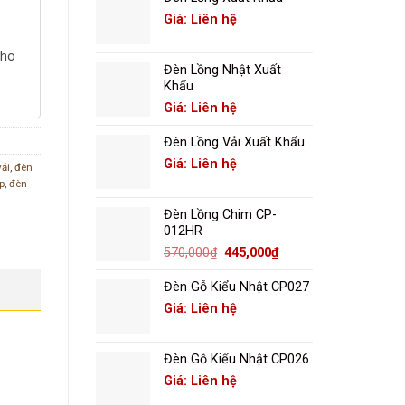
Giá: Liên hệ
cho
Đèn Lồng Nhật Xuất
Khẩu
Giá: Liên hệ
Đèn Lồng Vải Xuất Khẩu
Giá: Liên hệ
vải
,
đèn
p
,
đèn
Đèn Lồng Chim CP-
012HR
Giá
Giá
570,000
₫
445,000
₫
gốc
hiện
là:
tại
Đèn Gỗ Kiểu Nhật CP027
570,000₫.
là:
Giá: Liên hệ
445,000₫.
Đèn Gỗ Kiểu Nhật CP026
Giá: Liên hệ