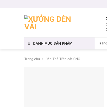
Skip
to
content
DANH MỤC SẢN PHẨM
Tran
Trang chủ
/
Đèn Thả Trần cắt CNC