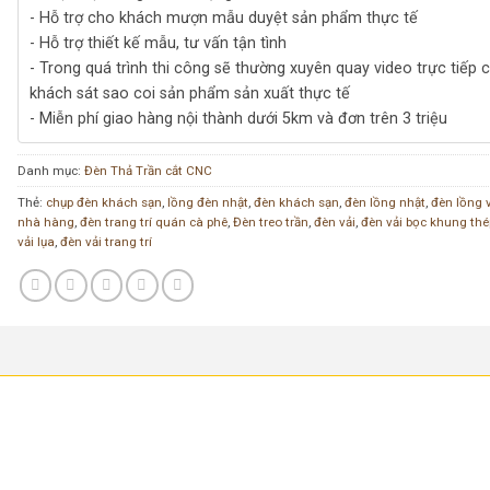
- Hỗ trợ cho khách mượn mẫu duyệt sản phẩm thực tế
- Hỗ trợ thiết kế mẫu, tư vấn tận tình
- Trong quá trình thi công sẽ thường xuyên quay video trực tiếp 
khách sát sao coi sản phẩm sản xuất thực tế
- Miễn phí giao hàng nội thành dưới 5km và đơn trên 3 triệu
Danh mục:
Đèn Thả Trần cắt CNC
Thẻ:
chụp đèn khách sạn
,
lồng đèn nhật
,
đèn khách sạn
,
đèn lồng nhật
,
đèn lồng 
nhà hàng
,
đèn trang trí quán cà phê
,
Đèn treo trần
,
đèn vải
,
đèn vải bọc khung thé
vải lụa
,
đèn vải trang trí