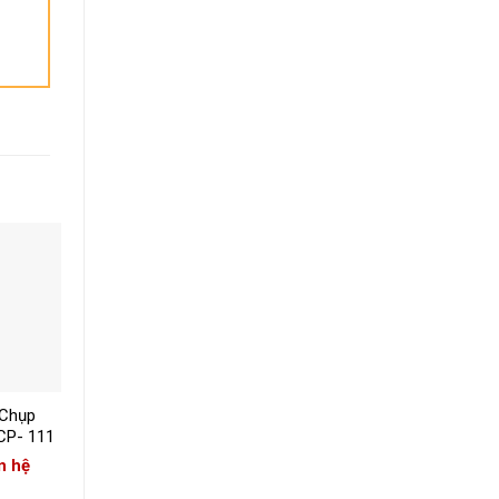
+
+
 Chụp
Đèn Trang Trí Quán
Đèn Vải Thả Trần
CP- 111
Cafe CP- 179
CNC CP- 178
n hệ
Giá: Liên hệ
Giá: Liên hệ