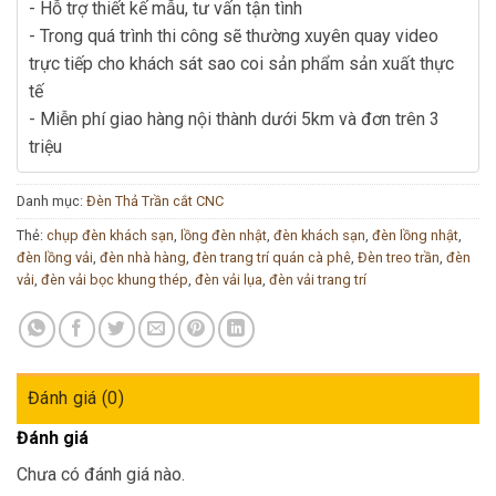
- Hỗ trợ thiết kế mẫu, tư vấn tận tình
- Trong quá trình thi công sẽ thường xuyên quay video
trực tiếp cho khách sát sao coi sản phẩm sản xuất thực
tế
- Miễn phí giao hàng nội thành dưới 5km và đơn trên 3
triệu
Danh mục:
Đèn Thả Trần cắt CNC
Thẻ:
chụp đèn khách sạn
,
lồng đèn nhật
,
đèn khách sạn
,
đèn lồng nhật
,
đèn lồng vải
,
đèn nhà hàng
,
đèn trang trí quán cà phê
,
Đèn treo trần
,
đèn
vải
,
đèn vải bọc khung thép
,
đèn vải lụa
,
đèn vải trang trí
Đánh giá (0)
Đánh giá
Chưa có đánh giá nào.