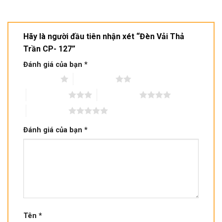
Hãy là người đầu tiên nhận xét “Đèn Vải Thả
Trần CP- 127”
Đánh giá của bạn
*
1 trên 5 sao
2 trên 5 sao
3 trên 5 sao
4 trên 5 sao
5 trên 5 sao
Đánh giá của bạn
*
Tên
*