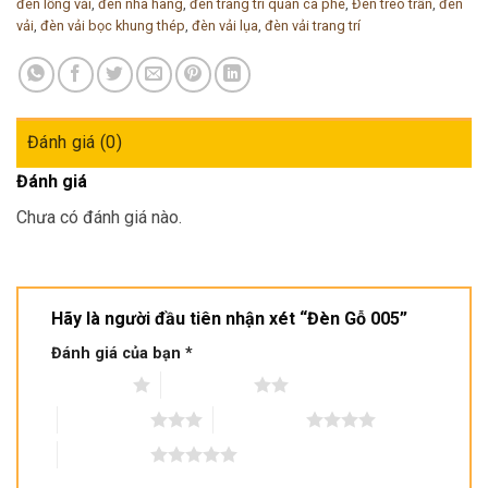
đèn lồng vải
,
đèn nhà hàng
,
đèn trang trí quán cà phê
,
Đèn treo trần
,
đèn
vải
,
đèn vải bọc khung thép
,
đèn vải lụa
,
đèn vải trang trí
Đánh giá (0)
Đánh giá
Chưa có đánh giá nào.
Hãy là người đầu tiên nhận xét “Đèn Gỗ 005”
Đánh giá của bạn
*
1 trên 5 sao
2 trên 5 sao
3 trên 5 sao
4 trên 5 sao
5 trên 5 sao