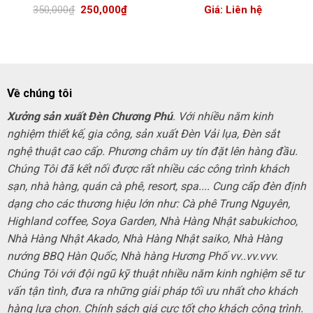
Giá
Giá
350,000
₫
250,000
₫
Giá: Liên hệ
gốc
hiện
là:
tại
350,000₫.
là:
250,000₫.
Về chúng tôi
Xưởng sản xuất Đèn Chương Phú
. Với nhiều năm kinh
nghiệm thiết kế, gia công, sản xuất Đèn Vải lụa, Đèn sắt
nghệ thuật cao cấp. Phương châm uy tín đặt lên hàng đầu.
Chúng Tôi đã kết nối được rất nhiều các công trình khách
sạn, nhà hàng, quán cà phê, resort, spa.... Cung cấp đèn định
dạng cho các thương hiệu lớn như: Cà phê Trung Nguyên,
Highland coffee, Soya Garden, Nhà Hàng Nhật sabukichoo,
Nhà Hàng Nhật Akado, Nhà Hàng Nhật saiko, Nhà Hàng
nướng BBQ Hàn Quốc, Nhà hàng Hương Phố vv..vv.vvv.
Chúng Tôi với đội ngũ kỹ thuật nhiều năm kinh nghiệm sẽ tư
vấn tận tình, đưa ra những giải pháp tối ưu nhất cho khách
hàng lựa chọn. Chính sách giá cực tốt cho khách công trình.