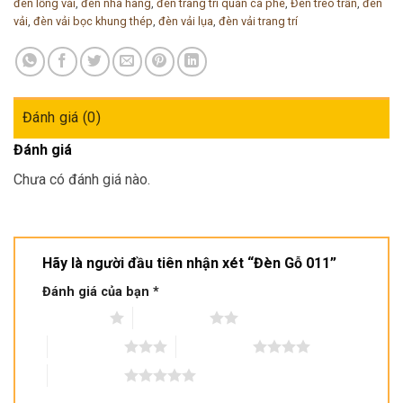
đèn lồng vải
,
đèn nhà hàng
,
đèn trang trí quán cà phê
,
Đèn treo trần
,
đèn
vải
,
đèn vải bọc khung thép
,
đèn vải lụa
,
đèn vải trang trí
Đánh giá (0)
Đánh giá
Chưa có đánh giá nào.
Hãy là người đầu tiên nhận xét “Đèn Gỗ 011”
Đánh giá của bạn
*
1 trên 5 sao
2 trên 5 sao
3 trên 5 sao
4 trên 5 sao
5 trên 5 sao