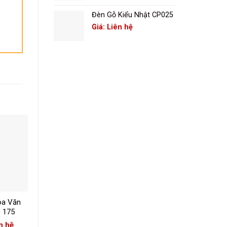
Đèn Gỗ Kiểu Nhật CP025
Giá: Liên hệ
+
+
oa Văn
Đèn Vải Thả Trần
Đèn Bàn Chụp
 175
CP- 119
Khách Sạn CP- 115
n hệ
Giá: Liên hệ
Giá: Liên hệ