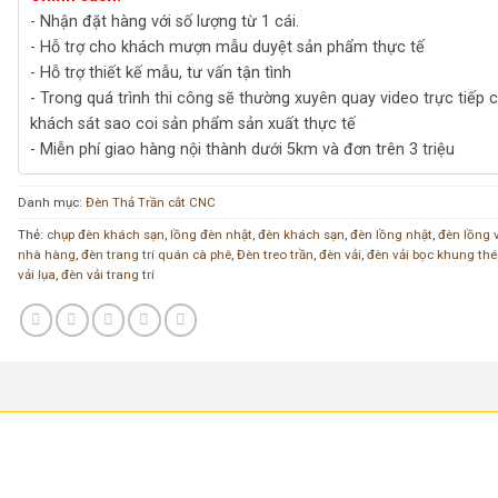
- Nhận đặt hàng với số lượng từ 1 cái.
- Hỗ trợ cho khách mượn mẫu duyệt sản phẩm thực tế
- Hỗ trợ thiết kế mẫu, tư vấn tận tình
- Trong quá trình thi công sẽ thường xuyên quay video trực tiếp 
khách sát sao coi sản phẩm sản xuất thực tế
- Miễn phí giao hàng nội thành dưới 5km và đơn trên 3 triệu
Danh mục:
Đèn Thả Trần cắt CNC
Thẻ:
chụp đèn khách sạn
,
lồng đèn nhật
,
đèn khách sạn
,
đèn lồng nhật
,
đèn lồng 
nhà hàng
,
đèn trang trí quán cà phê
,
Đèn treo trần
,
đèn vải
,
đèn vải bọc khung thé
vải lụa
,
đèn vải trang trí