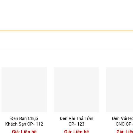
+
+
+
Đèn Bàn Chụp
Đèn Vải Thả Trần
Đèn Vải H
Khách Sạn CP- 112
CP- 123
CNC CP-
Giá: Liên hệ
Giá: Liên hệ
Giá: Liê