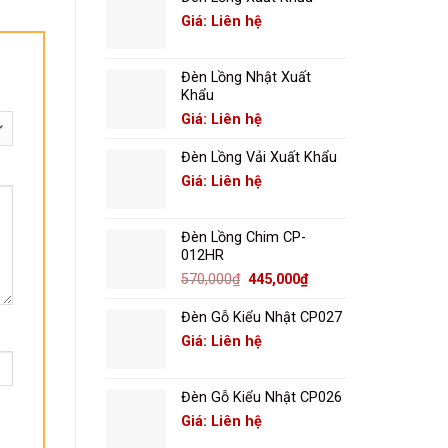
Giá: Liên hệ
Đèn Lồng Nhật Xuất
Khẩu
Giá: Liên hệ
Đèn Lồng Vải Xuất Khẩu
Giá: Liên hệ
Đèn Lồng Chim CP-
012HR
Giá
Giá
570,000
₫
445,000
₫
gốc
hiện
là:
tại
Đèn Gỗ Kiểu Nhật CP027
570,000₫.
là:
Giá: Liên hệ
445,000₫.
Đèn Gỗ Kiểu Nhật CP026
Giá: Liên hệ