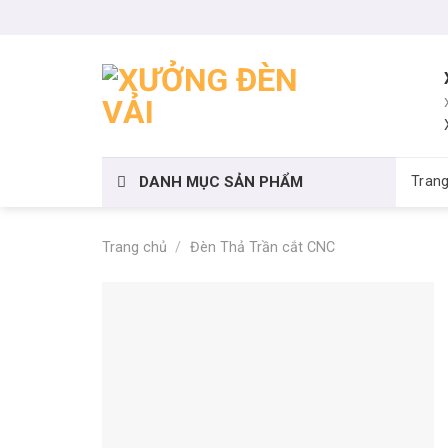
Skip
to
content
DANH MỤC SẢN PHẨM
Tran
Trang chủ
/
Đèn Thả Trần cắt CNC