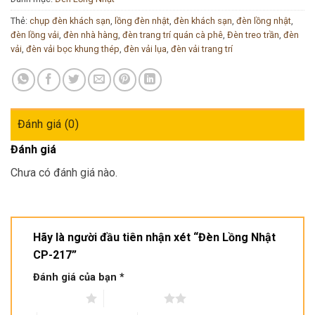
Thẻ:
chụp đèn khách sạn
,
lồng đèn nhật
,
đèn khách sạn
,
đèn lồng nhật
,
đèn lồng vải
,
đèn nhà hàng
,
đèn trang trí quán cà phê
,
Đèn treo trần
,
đèn
vải
,
đèn vải bọc khung thép
,
đèn vải lụa
,
đèn vải trang trí
Đánh giá (0)
Đánh giá
Chưa có đánh giá nào.
Hãy là người đầu tiên nhận xét “Đèn Lồng Nhật
CP-217”
Đánh giá của bạn
*
1 trên 5 sao
2 trên 5 sao