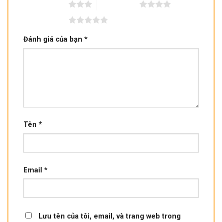
3 trên 5 sao
4 trên 5 sao
5 trên 5 sao
Đánh giá của bạn
*
Tên
*
Email
*
Lưu tên của tôi, email, và trang web trong