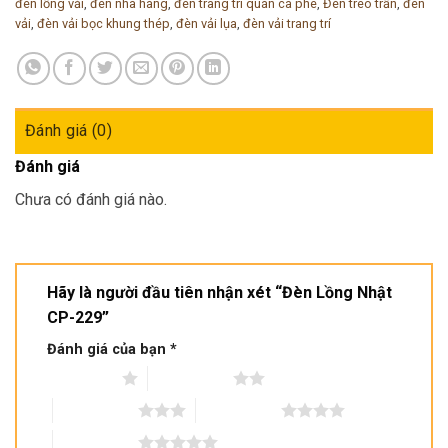
đèn lồng vải
,
đèn nhà hàng
,
đèn trang trí quán cà phê
,
Đèn treo trần
,
đèn
vải
,
đèn vải bọc khung thép
,
đèn vải lụa
,
đèn vải trang trí
Đánh giá (0)
Đánh giá
Chưa có đánh giá nào.
Hãy là người đầu tiên nhận xét “Đèn Lồng Nhật
CP-229”
Đánh giá của bạn
*
1 trên 5 sao
2 trên 5 sao
3 trên 5 sao
4 trên 5 sao
5 trên 5 sao