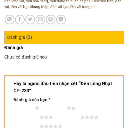
đèn lồng vải
,
đèn nhà hàng
,
đèn trang trí quán cà phê
,
Đèn treo trần
,
đèn
vải
,
đèn vải bọc khung thép
,
đèn vải lụa
,
đèn vải trang trí
Đánh giá (0)
Đánh giá
Chưa có đánh giá nào.
Hãy là người đầu tiên nhận xét “Đèn Lồng Nhật
CP-233”
Đánh giá của bạn
*
1 trên 5 sao
2 trên 5 sao
3 trên 5 sao
4 trên 5 sao
5 trên 5 sao