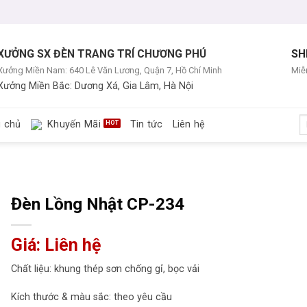
XƯỞNG SX ĐÈN TRANG TRÍ CHƯƠNG PHÚ
SH
Xưởng Miền Nam: 640 Lê Văn Lương, Quận 7, Hồ Chí Minh
Miễn
Xưởng Miền Bắc: Dương Xá, Gia Lâm, Hà Nội
T
g chủ
Khuyến Mãi
Tin tức
Liên hệ
ki
Đèn Lồng Nhật CP-234
Giá: Liên hệ
Chất liệu: khung thép sơn chống gỉ, bọc vải
Kích thước & màu sắc: theo yêu cầu