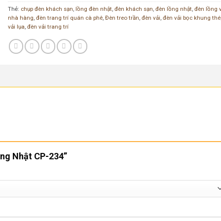
Thẻ:
chụp đèn khách sạn
,
lồng đèn nhật
,
đèn khách sạn
,
đèn lồng nhật
,
đèn lồng 
nhà hàng
,
đèn trang trí quán cà phê
,
Đèn treo trần
,
đèn vải
,
đèn vải bọc khung thé
vải lụa
,
đèn vải trang trí
Lồng Nhật CP-234”