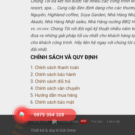
Chúng Tôi đã kết nối được rất nhiều các công trình k
resort, spa.... Cung cấp đèn định dạng cho các thươn
Nguyên, Highland coffee, Soya Garden, Nhà Hàng Nh
Akado, Nhà Hàng Nhật saiko, Nhà Hàng nướng BBQ 
vv..vv.vvv. Chúng Tôi với đội ngũ kỹ thuật nhiều năm k
đưa ra những giải pháp tối ưu nhất cho khách hàng lự
cho khách công trình. Hãy liên hệ ngay với chúng tôi
đãi nhất.
CHÍNH SÁCH VÀ QUY ĐỊNH
1.
Chính sách thanh toán
2.
Chính sách bảo hành
3.
Chính sách đổi trả
4.
Chính sách vận chuyển
5.
Hướng dẫn mua hàng
6.
Chính sách bảo mật
0975 354 328
Trang chủ
Khuyến Mãi
Tin tức
Liên hệ
Thiết kế & duy trì bởi Onter