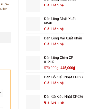
vải
,
đèn
Giá: Liên hệ
p
,
đèn
Đèn Lồng Nhật Xuất
Khẩu
Giá: Liên hệ
Đèn Lồng Vải Xuất Khẩu
Giá: Liên hệ
Đèn Lồng Chim CP-
012HR
Giá
Giá
570,000
₫
445,000
₫
gốc
hiện
là:
tại
Đèn Gỗ Kiểu Nhật CP027
570,000₫.
là:
Giá: Liên hệ
445,000₫.
Đèn Gỗ Kiểu Nhật CP026
Giá: Liên hệ