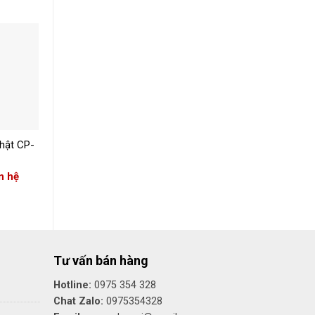
+
+
hật CP-
Đèn Lồng Nhật CP-
Đèn Lồng Nhật CP-
222
229
n hệ
Giá: Liên hệ
Giá: Liên hệ
Tư vấn bán hàng
Hotline:
0975 354 328
Chat Zalo:
0975354328