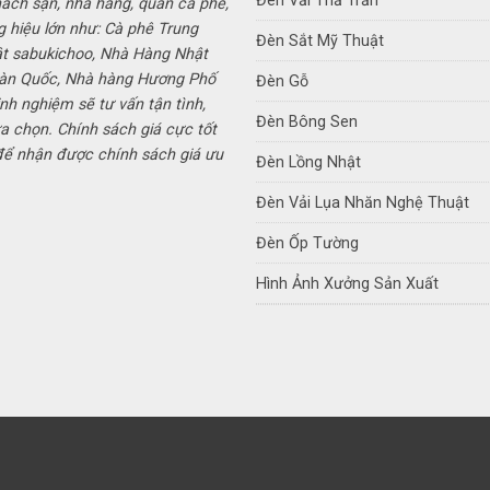
Đèn Vải Thả Trần
hách sạn, nhà hàng, quán cà phê,
g hiệu lớn như: Cà phê Trung
Đèn Sắt Mỹ Thuật
ật sabukichoo, Nhà Hàng Nhật
Hàn Quốc, Nhà hàng Hương Phố
Đèn Gỗ
inh nghiệm sẽ tư vấn tận tình,
Đèn Bông Sen
a chọn. Chính sách giá cực tốt
 để nhận được chính sách giá ưu
Đèn Lồng Nhật
Đèn Vải Lụa Nhăn Nghệ Thuật
Đèn Ốp Tường
Hình Ảnh Xưởng Sản Xuất