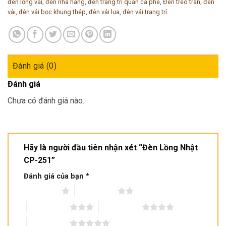
đèn lồng vải
,
đèn nhà hàng
,
đèn trang trí quán cà phê
,
Đèn treo trần
,
đèn
vải
,
đèn vải bọc khung thép
,
đèn vải lụa
,
đèn vải trang trí
Đánh giá (0)
Đánh giá
Chưa có đánh giá nào.
Hãy là người đầu tiên nhận xét “Đèn Lồng Nhật
CP-251”
Đánh giá của bạn
*
1 trên 5 sao
2 trên 5 sao
3 trên 5 sao
4 trên 5 sao
5 trên 5 sao