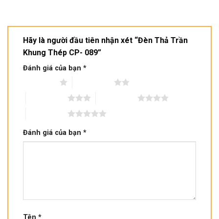
Hãy là người đầu tiên nhận xét “Đèn Thả Trần
Khung Thép CP- 089”
Đánh giá của bạn
*
1 trên 5 sao
2 trên 5 sao
3 trên 5 sao
4 trên 5 sao
5 trên 5 sao
Đánh giá của bạn
*
Tên
*