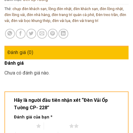
Thẻ:
chụp đèn khách sạn
,
lồng đèn nhật
,
đèn khách sạn
,
đèn lồng nhật
,
đèn lồng vải
,
đèn nhà hàng
,
đèn trang trí quán cà phê
,
Đèn treo trần
,
đèn
vải
,
đèn vải bọc khung thép
,
đèn vải lụa
,
đèn vải trang trí
Đánh giá (0)
Đánh giá
Chưa có đánh giá nào.
Hãy là người đầu tiên nhận xét “Đèn Vải Ốp
Tường CP- 228”
Đánh giá của bạn
*
1 trên 5 sao
2 trên 5 sao