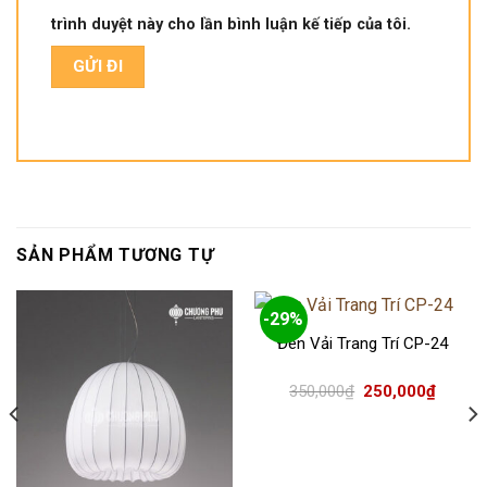
trình duyệt này cho lần bình luận kế tiếp của tôi.
SẢN PHẨM TƯƠNG TỰ
-29%
Đèn Vải Trang Trí CP-24
Giá
Giá
350,000
₫
250,000
₫
gốc
hiện
là:
tại
350,000₫.
là:
250,000