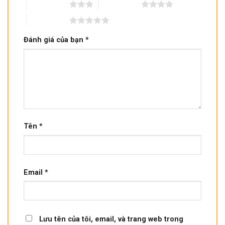
3 trên 5 sao
4 trên 5 sao
5 trên 5 sao
Đánh giá của bạn
*
Tên
*
Email
*
Lưu tên của tôi, email, và trang web trong