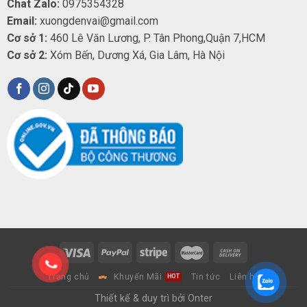
Chat Zalo:
0975354328
Email:
xuongdenvai@gmail.com
Cơ sở 1:
460 Lê Văn Lương, P. Tân Phong,Quận 7,HCM
Cơ sở 2:
Xóm Bến, Dương Xá, Gia Lâm, Hà Nội
Trang chủ
Khuyến Mãi
Tin tức
Liên hệ
Thiết kế & duy trì bởi Onter