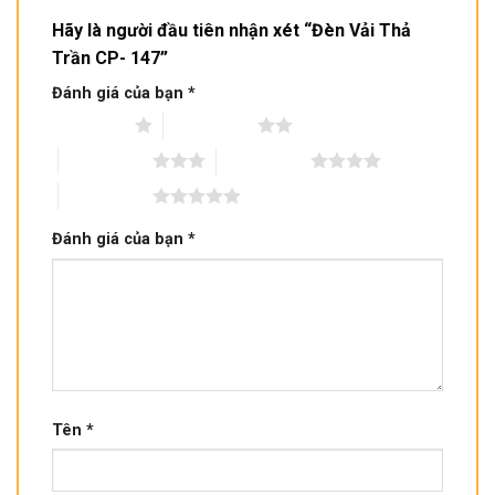
Hãy là người đầu tiên nhận xét “Đèn Vải Thả
Trần CP- 147”
Đánh giá của bạn
*
1 trên 5 sao
2 trên 5 sao
3 trên 5 sao
4 trên 5 sao
5 trên 5 sao
Đánh giá của bạn
*
Tên
*