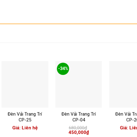
-34%
+
+
+
Đèn Vải Trang Trí
Đèn Vải Trang Trí
Đèn Vải Tr
CP-25
CP-04
CP-2
Giá: Liên hệ
680,000
₫
Giá: Liê
Giá
Giá
450,000
₫
gốc
hiện