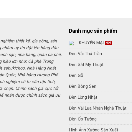
là:
tại
680,000₫.
là:
450,000₫.
Danh mục sản phẩm
 nghiệm thiết kế, gia công, sản
KHUYẾN MẠI
g châm uy tín đặt lên hàng đầu.
Đèn Vải Thả Trần
hách sạn, nhà hàng, quán cà phê,
g hiệu lớn như: Cà phê Trung
Đèn Sắt Mỹ Thuật
ật sabukichoo, Nhà Hàng Nhật
Hàn Quốc, Nhà hàng Hương Phố
Đèn Gỗ
inh nghiệm sẽ tư vấn tận tình,
Đèn Bông Sen
a chọn. Chính sách giá cực tốt
 để nhận được chính sách giá ưu
Đèn Lồng Nhật
Đèn Vải Lụa Nhăn Nghệ Thuật
Đèn Ốp Tường
Hình Ảnh Xưởng Sản Xuất