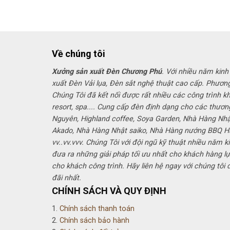
là:
tại
675,000₫.
là:
510,000₫.
Về chúng tôi
Xưởng sản xuất Đèn Chương Phú
. Với nhiều năm kinh
xuất Đèn Vải lụa, Đèn sắt nghệ thuật cao cấp. Phươn
Chúng Tôi đã kết nối được rất nhiều các công trình k
resort, spa.... Cung cấp đèn định dạng cho các thươn
Nguyên, Highland coffee, Soya Garden, Nhà Hàng Nh
Akado, Nhà Hàng Nhật saiko, Nhà Hàng nướng BBQ 
vv..vv.vvv. Chúng Tôi với đội ngũ kỹ thuật nhiều năm k
đưa ra những giải pháp tối ưu nhất cho khách hàng lự
cho khách công trình. Hãy liên hệ ngay với chúng tôi
đãi nhất.
CHÍNH SÁCH VÀ QUY ĐỊNH
1.
Chính sách thanh toán
2.
Chính sách bảo hành