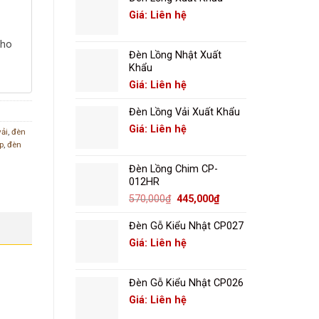
Giá: Liên hệ
cho
Đèn Lồng Nhật Xuất
Khẩu
Giá: Liên hệ
Đèn Lồng Vải Xuất Khẩu
Giá: Liên hệ
vải
,
đèn
p
,
đèn
Đèn Lồng Chim CP-
012HR
Giá
Giá
570,000
₫
445,000
₫
gốc
hiện
là:
tại
Đèn Gỗ Kiểu Nhật CP027
570,000₫.
là:
Giá: Liên hệ
445,000₫.
Đèn Gỗ Kiểu Nhật CP026
Giá: Liên hệ