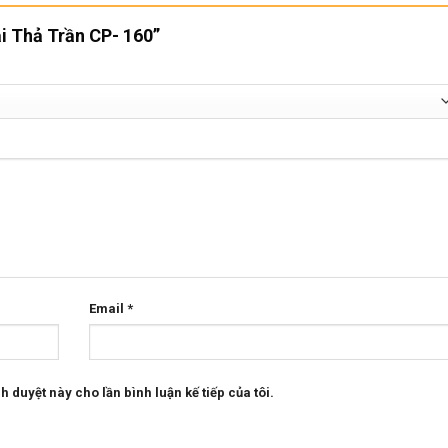
ải Thả Trần CP- 160”
Email
*
h duyệt này cho lần bình luận kế tiếp của tôi.