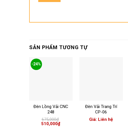
SẢN PHẨM TƯƠNG TỰ
-24%
+
+
Đèn Lồng Vải CNC
Đèn Vải Trang Trí
248
CP-06
675,000
₫
Giá: Liên hệ
Giá
Giá
510,000
₫
gốc
hiện