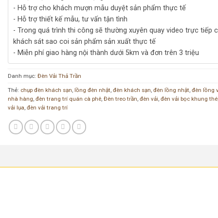
- Hỗ trợ cho khách mượn mẫu duyệt sản phẩm thực tế
- Hỗ trợ thiết kế mẫu, tư vấn tận tình
- Trong quá trình thi công sẽ thường xuyên quay video trực tiếp 
khách sát sao coi sản phẩm sản xuất thực tế
- Miễn phí giao hàng nội thành dưới 5km và đơn trên 3 triệu
Danh mục:
Đèn Vải Thả Trần
Thẻ:
chụp đèn khách sạn
,
lồng đèn nhật
,
đèn khách sạn
,
đèn lồng nhật
,
đèn lồng 
nhà hàng
,
đèn trang trí quán cà phê
,
Đèn treo trần
,
đèn vải
,
đèn vải bọc khung thé
vải lụa
,
đèn vải trang trí