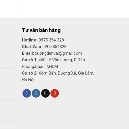
là:
tại
750,000₫.
là:
550,000₫.
Tư vấn bán hàng
Hotline:
0975 354 328
Chat Zalo:
0975354328
Email:
xuongdenvai@gmail.com
Cơ sở 1:
460 Lê Văn Lương, P. Tân
Phong,Quận 7,HCM
Cơ sở 2:
Xóm Bến, Dương Xá, Gia Lâm,
Hà Nội