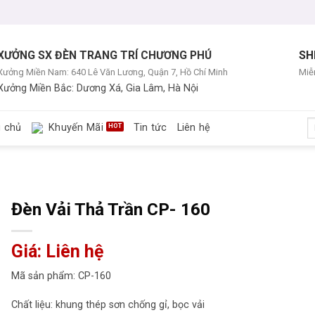
XƯỞNG SX ĐÈN TRANG TRÍ CHƯƠNG PHÚ
SH
Xưởng Miền Nam: 640 Lê Văn Lương, Quận 7, Hồ Chí Minh
Miễn
Xưởng Miền Bắc: Dương Xá, Gia Lâm, Hà Nội
T
g chủ
Khuyến Mãi
Tin tức
Liên hệ
ki
Đèn Vải Thả Trần CP- 160
Giá: Liên hệ
Mã sản phẩm: CP-160
Chất liệu: khung thép sơn chống gỉ, bọc vải