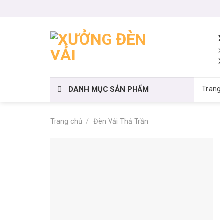
Skip
to
content
DANH MỤC SẢN PHẨM
Tran
Trang chủ
/
Đèn Vải Thả Trần