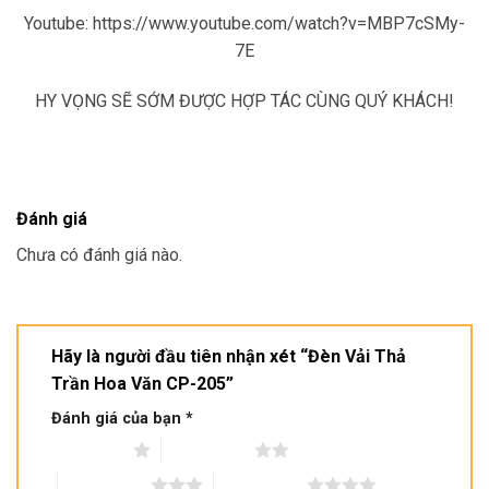
Youtube: https://www.youtube.com/watch?v=MBP7cSMy-
7E
HY VỌNG SẼ SỚM ĐƯỢC HỢP TÁC CÙNG QUÝ KHÁCH!
Đánh giá
Chưa có đánh giá nào.
Hãy là người đầu tiên nhận xét “Đèn Vải Thả
Trần Hoa Văn CP-205”
Đánh giá của bạn
*
1 trên 5 sao
2 trên 5 sao
3 trên 5 sao
4 trên 5 sao