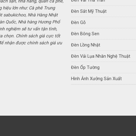
Đèn Vải Thả Trần
hách sạn, nhà hàng, quán cà phê,
g hiệu lớn như: Cà phê Trung
Đèn Sắt Mỹ Thuật
ật sabukichoo, Nhà Hàng Nhật
Hàn Quốc, Nhà hàng Hương Phố
Đèn Gỗ
inh nghiệm sẽ tư vấn tận tình,
Đèn Bông Sen
a chọn. Chính sách giá cực tốt
 để nhận được chính sách giá ưu
Đèn Lồng Nhật
Đèn Vải Lụa Nhăn Nghệ Thuật
Đèn Ốp Tường
Hình Ảnh Xưởng Sản Xuất