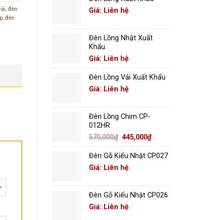
vải
,
đèn
Giá: Liên hệ
p
,
đèn
Đèn Lồng Nhật Xuất
Khẩu
Giá: Liên hệ
Đèn Lồng Vải Xuất Khẩu
Giá: Liên hệ
Đèn Lồng Chim CP-
012HR
Giá
Giá
570,000
₫
445,000
₫
gốc
hiện
là:
tại
Đèn Gỗ Kiểu Nhật CP027
570,000₫.
là:
Giá: Liên hệ
445,000₫.
Đèn Gỗ Kiểu Nhật CP026
Giá: Liên hệ