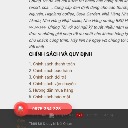
Chúng Tôi đã kết nối được rất nhiều các công trình k
resort, spa.... Cung cấp đèn định dạng cho các thươn
Nguyên, Highland coffee, Soya Garden, Nhà Hàng Nh
Akado, Nhà Hàng Nhật saiko, Nhà Hàng nướng BBQ 
vv..vv.vvv. Chúng Tôi với đội ngũ kỹ thuật nhiều năm k
đưa ra những giải pháp tối ưu nhất cho khách hàng lự
cho khách công trình. Hãy liên hệ ngay với chúng tôi
đãi nhất.
CHÍNH SÁCH VÀ QUY ĐỊNH
1.
Chính sách thanh toán
2.
Chính sách bảo hành
3.
Chính sách đổi trả
4.
Chính sách vận chuyển
5.
Hướng dẫn mua hàng
6.
Chính sách bảo mật
0975 354 328
Trang chủ
Khuyến Mãi
Tin tức
Liên hệ
Thiết kế & duy trì bởi Onter