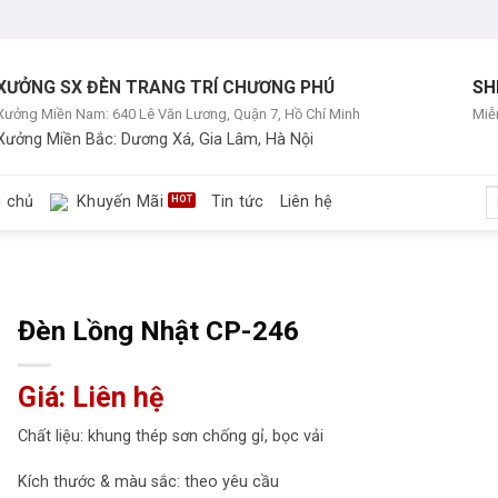
XƯỞNG SX ĐÈN TRANG TRÍ CHƯƠNG PHÚ
SH
Xưởng Miền Nam: 640 Lê Văn Lương, Quận 7, Hồ Chí Minh
Miễn
Xưởng Miền Bắc: Dương Xá, Gia Lâm, Hà Nội
T
g chủ
Khuyến Mãi
Tin tức
Liên hệ
ki
Đèn Lồng Nhật CP-246
Giá: Liên hệ
Chất liệu: khung thép sơn chống gỉ, bọc vải
Kích thước & màu sắc: theo yêu cầu