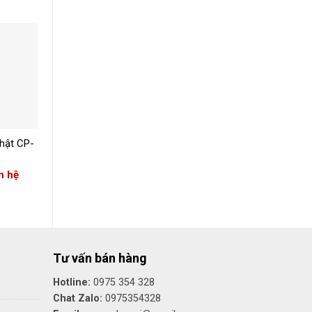
+
+
hật CP-
Đèn Lồng Nhật CP-
Đèn Lồng Nhật CP-
223
219
n hệ
Giá: Liên hệ
Giá: Liên hệ
Tư vấn bán hàng
Hotline:
0975 354 328
Chat Zalo:
0975354328