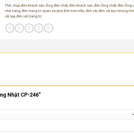
Thẻ:
chụp đèn khách sạn
,
lồng đèn nhật
,
đèn khách sạn
,
đèn lồng nhật
,
đèn lồng 
nhà hàng
,
đèn trang trí quán cà phê
,
Đèn treo trần
,
đèn vải
,
đèn vải bọc khung thé
vải lụa
,
đèn vải trang trí
Lồng Nhật CP-246”