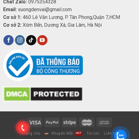
Chat Zalo:
0975354328
Email:
xuongdenvai@gmail.com
Cơ sở 1:
460 Lê Văn Lương, P. Tân Phong,Quận 7,HCM
Cơ sở 2:
Xóm Bến, Dương Xá, Gia Lâm, Hà Nội
Trang chủ
Khuyến Mãi
Tin tức
Liên hệ