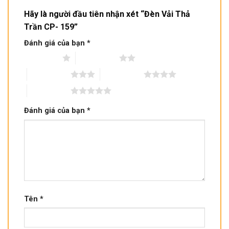
Hãy là người đầu tiên nhận xét “Đèn Vải Thả
Trần CP- 159”
Đánh giá của bạn
*
1 trên 5 sao
2 trên 5 sao
3 trên 5 sao
4 trên 5 sao
5 trên 5 sao
Đánh giá của bạn
*
Tên
*