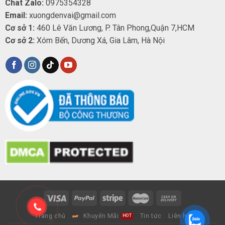
Chat Zalo:
0975354328
Email:
xuongdenvai@gmail.com
Cơ sở 1:
460 Lê Văn Lương, P. Tân Phong,Quận 7,HCM
Cơ sở 2:
Xóm Bến, Dương Xá, Gia Lâm, Hà Nội
Trang chủ
Khuyến Mãi
Tin tức
Liên hệ