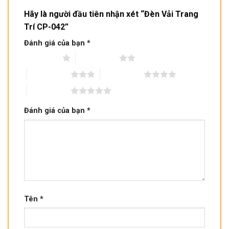
Hãy là người đầu tiên nhận xét “Đèn Vải Trang
Trí CP-042”
Đánh giá của bạn
*
1 trên 5 sao
2 trên 5 sao
3 trên 5 sao
4 trên 5 sao
5 trên 5 sao
Đánh giá của bạn
*
Tên
*