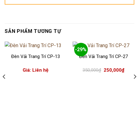
SẢN PHẨM TƯƠNG TỰ
-29%
Đèn Vải Trang Trí CP-13
Đèn Vải Trang Trí CP-27
Giá
Giá
Giá: Liên hệ
350,000
₫
250,000
₫
gốc
hiện
là:
tại
350,000₫.
là:
250,000