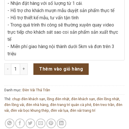
- Nhận đặt hàng với số lượng từ 1 cái.
- Hỗ trợ cho khách mượn mẫu duyệt sản phẩm thực tế
- Hỗ trợ thiết kế mẫu, tư vấn tận tình
- Trong quá trình thi công sẽ thường xuyên quay video
trực tiếp cho khách sát sao coi sản phẩm sản xuất thực
tế
- Miễn phí giao hàng nội thành dưới 5km và đơn trên 3
triệu
Đèn Vải Trang Trí CP-047 số lượng
Thêm vào giỏ hàng
Danh mục:
Đèn Vải Thả Trần
Thẻ:
chụp đèn khách sạn
,
lồng đèn nhật
,
đèn khách sạn
,
đèn lồng nhật
,
đèn lồng vải
,
đèn nhà hàng
,
đèn trang trí quán cà phê
,
Đèn treo trần
,
đèn
vải
,
đèn vải bọc khung thép
,
đèn vải lụa
,
đèn vải trang trí