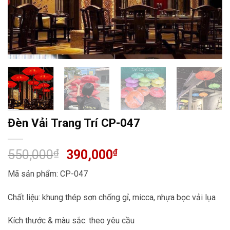
Đèn Vải Trang Trí CP-047
Giá
Giá
550,000
₫
390,000
₫
gốc
hiện
Mã sản phẩm: CP-047
là:
tại
550,000₫.
là:
Chất liệu: khung thép sơn chống gỉ, micca, nhựa bọc vải lụa
390,000₫.
Kích thước & màu sắc: theo yêu cầu