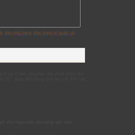
ải
,
đèn nhà hàng
,
đèn trang trí quán cà
cách bố trí ánh sáng tạo nên điểm nhấn cho
CP-257 được làm bằng chất liệu vải kết hợp
gỗ
,
đèn lồng nhật
,
đèn bông sen
,
đèn