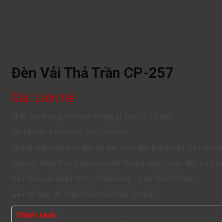
Đèn Vải Thả Trần CP-257
Giá: Liên hệ
Chất liệu: khung thép sơn chống gỉ, bọc vải ca cấp
Kích thước & màu sắc: theo yêu cầu
Xưởng nhận sản xuất đèn vải lụa, chụp đèn khách sạn, đèn sắt n
Cam kết hàng không đẹp như hình Xưởng nhận hoàn- đổi -trả hà
Đảm bảo sản phẩm đẹp – chất lượng tới tay khách hàng.
Liên hệ ngay để nhận chính sách giá tốt nhất
Chính sách: