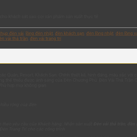
p cho khách sát sao coi sản phẩm sản xuất thực tế
chụp đèn vải
,
lồng đèn nhật
,
đèn khách sạn
,
đèn lồng nhật
,
đèn lồng v
èn vải thả trần
,
đèn vải trang trí
các Quán, Resort, Khách Sạn. Chính thiết kế, hình dáng, màu sắc với 
hông thể thiếu được ánh sáng của Đèn Chương Phú. Đèn Vải Thả Trần 
Phù hợp mọi không gian
chiều rộng của đèn
eo theo yêu cầu của Khách hàng. Nhận sản xuất
Đèn vải thả trần
,
đèn 
Đèn Trang Trí cho các công trình