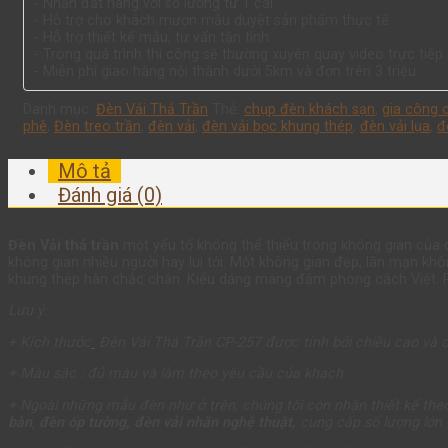
- Nhận đặt hàng với số lượng từ 1 cái.
- Hỗ trợ cho khách mượn mẫu duyệt sản phẩm thực tế
- Hỗ trợ thiết kế mẫu, tư vấn tận tình
- Trong quá trình thi công sẽ thường xuyên quay video trực tiế
- Miễn phí giao hàng nội thành dưới 5km và đơn trên 3 triệu
Danh mục:
Đèn Vải Thả Trần
Thẻ:
chụp đèn khách sạn
,
gia công 
phê
,
Đèn treo trần
,
đèn vải
,
đèn vải bọc khung thép
,
đèn vải lụa
,
đ
Mô tả
Đánh giá (0)
Đèn Vải thả trần
một yếu tố không thể thiếu trong không gian của 
không gian nhiều người hay lui tới. Một không gian đẹp, lãn mạn k
khung thép hàn chắc chắn. Kiểu dáng mang đậm phong cách Việt. 
Lưu ý
:
+ Kích thước
Đèn Vải Thả Trần CP-257
được tính bởi chiều cao và 
+ Màu sắc : đủ màu và làm theo yêu cầu của khách
+ Ngoài những mẫu đèn như ở trên, chúng tôi còn nhận thiết kế th
bàn
,
đèn ốp tường, đèn vải nhăn nghệ thuật,
cung cấp số lượng lớn 