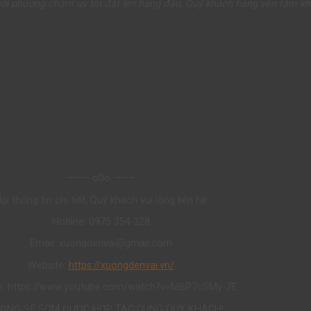
 với phương châm uy tín đặt lên hàng đầu, Quý khách hàng yên tâm kh
——— o0o ——–
ọi thông tin chi tiết, Quý khách vui lòng liên hệ:
Hotline: 0975 354 328
Email: xuongdenvai@gmail.com
Website:
https://xuongdenvai.vn/
e: https://www.youtube.com/watch?v=MBP7cSMy-7E
VỌNG SẼ SỚM ĐƯỢC HỢP TÁC CÙNG QUÝ KHÁCH!