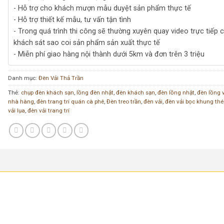
- Hỗ trợ cho khách mượn mẫu duyệt sản phẩm thực tế
- Hỗ trợ thiết kế mẫu, tư vấn tận tình
- Trong quá trình thi công sẽ thường xuyên quay video trực tiếp 
khách sát sao coi sản phẩm sản xuất thực tế
- Miễn phí giao hàng nội thành dưới 5km và đơn trên 3 triệu
Danh mục:
Đèn Vải Thả Trần
Thẻ:
chụp đèn khách sạn
,
lồng đèn nhật
,
đèn khách sạn
,
đèn lồng nhật
,
đèn lồng 
nhà hàng
,
đèn trang trí quán cà phê
,
Đèn treo trần
,
đèn vải
,
đèn vải bọc khung thé
vải lụa
,
đèn vải trang trí