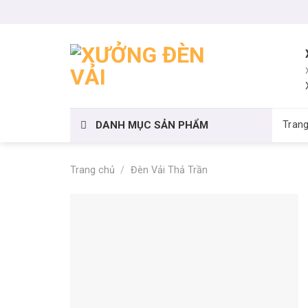
Skip
to
content
DANH MỤC SẢN PHẨM
Tran
Trang chủ
/
Đèn Vải Thả Trần