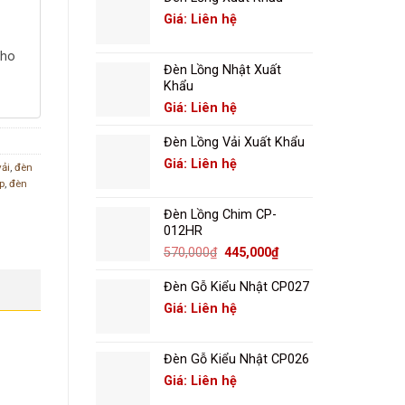
Giá: Liên hệ
cho
Đèn Lồng Nhật Xuất
Khẩu
Giá: Liên hệ
Đèn Lồng Vải Xuất Khẩu
Giá: Liên hệ
vải
,
đèn
p
,
đèn
Đèn Lồng Chim CP-
012HR
Giá
Giá
570,000
₫
445,000
₫
gốc
hiện
là:
tại
Đèn Gỗ Kiểu Nhật CP027
570,000₫.
là:
Giá: Liên hệ
445,000₫.
Đèn Gỗ Kiểu Nhật CP026
Giá: Liên hệ