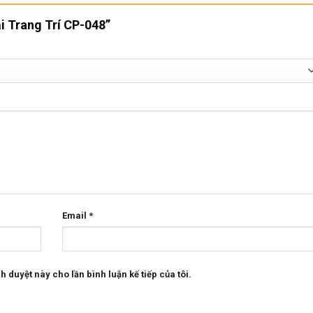
ải Trang Trí CP-048”
Email
*
h duyệt này cho lần bình luận kế tiếp của tôi.