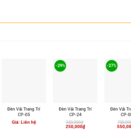
-29%
-27%
+
+
+
Đèn Vải Trang Trí
Đèn Vải Trang Trí
Đèn Vải Tr
CP-05
CP-24
CP-0
Giá: Liên hệ
350,000
₫
750,00
Giá
Giá
Giá
250,000
₫
550,0
gốc
hiện
gốc