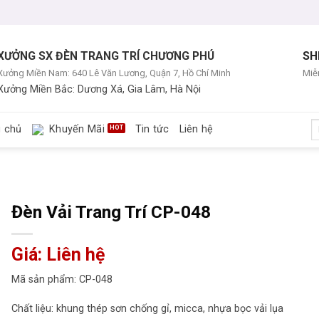
XƯỞNG SX ĐÈN TRANG TRÍ CHƯƠNG PHÚ
SH
Xưởng Miền Nam: 640 Lê Văn Lương, Quận 7, Hồ Chí Minh
Miễn
Xưởng Miền Bắc: Dương Xá, Gia Lâm, Hà Nội
T
g chủ
Khuyến Mãi
Tin tức
Liên hệ
ki
Đèn Vải Trang Trí CP-048
Giá: Liên hệ
Mã sản phẩm: CP-048
Chất liệu: khung thép sơn chống gỉ, micca, nhựa bọc vải lụa