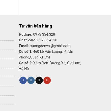
tại
là:
tại
₫.
là:
680,000₫.
là:
550,000₫.
450,000₫.
Tư vấn bán hàng
Hotline:
0975 354 328
Chat Zalo:
0975354328
Email:
xuongdenvai@gmail.com
Cơ sở 1:
460 Lê Văn Lương, P. Tân
Phong,Quận 7,HCM
Cơ sở 2:
Xóm Bến, Dương Xá, Gia Lâm,
Hà Nội