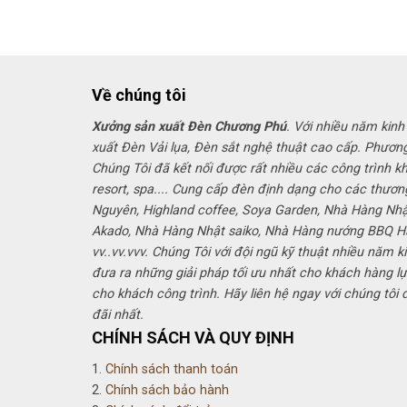
là:
tại
830,000₫.
là:
520,000₫.
Về chúng tôi
Xưởng sản xuất Đèn Chương Phú
. Với nhiều năm kinh
xuất Đèn Vải lụa, Đèn sắt nghệ thuật cao cấp. Phươn
Chúng Tôi đã kết nối được rất nhiều các công trình k
resort, spa.... Cung cấp đèn định dạng cho các thươn
Nguyên, Highland coffee, Soya Garden, Nhà Hàng Nh
Akado, Nhà Hàng Nhật saiko, Nhà Hàng nướng BBQ 
vv..vv.vvv. Chúng Tôi với đội ngũ kỹ thuật nhiều năm k
đưa ra những giải pháp tối ưu nhất cho khách hàng lự
cho khách công trình. Hãy liên hệ ngay với chúng tôi
đãi nhất.
CHÍNH SÁCH VÀ QUY ĐỊNH
1.
Chính sách thanh toán
2.
Chính sách bảo hành