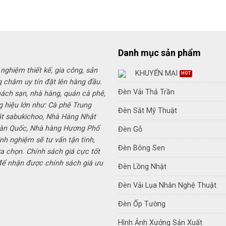
là:
tại
là:
350,000₫.
là:
750,000
250,000₫.
Danh mục sản phẩm
 nghiệm thiết kế, gia công, sản
KHUYẾN MẠI
g châm uy tín đặt lên hàng đầu.
Đèn Vải Thả Trần
hách sạn, nhà hàng, quán cà phê,
g hiệu lớn như: Cà phê Trung
Đèn Sắt Mỹ Thuật
ật sabukichoo, Nhà Hàng Nhật
Hàn Quốc, Nhà hàng Hương Phố
Đèn Gỗ
inh nghiệm sẽ tư vấn tận tình,
Đèn Bông Sen
a chọn. Chính sách giá cực tốt
 để nhận được chính sách giá ưu
Đèn Lồng Nhật
Đèn Vải Lụa Nhăn Nghệ Thuật
Đèn Ốp Tường
Hình Ảnh Xưởng Sản Xuất