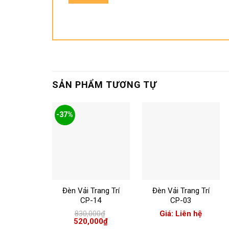
SẢN PHẨM TƯƠNG TỰ
-37%
+
+
Đèn Vải Trang Trí
Đèn Vải Trang Trí
CP-14
CP-03
830,000
₫
Giá: Liên hệ
Giá
Giá
520,000
₫
gốc
hiện